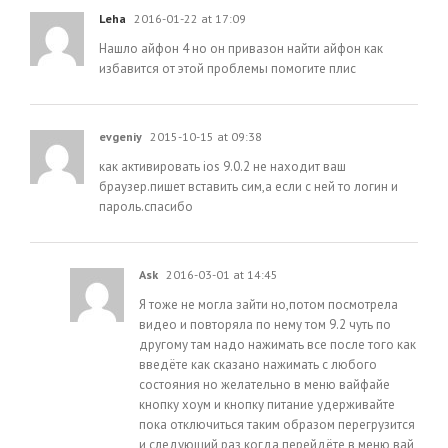
Leha
2016-01-22 at 17:09
Нашло айфон 4 но он привазон найти айфон как
избавится от этой проблемы помогите плис
evgeniy
2015-10-15 at 09:38
как активировать ios 9.0.2 не находит ваш
браузер.пишет вставить сим,а если с ней то логин и
пароль.спасибо
Ask
2016-03-01 at 14:45
Я тоже не могла зайти но,потом посмотрела
видео и повторяла по нему том 9.2 чуть по
другому там надо нажимать все после того как
введёте как сказано нажимать с любого
состояния но желательно в меню вайфайе
кнопку хоум и кнопку питание удерживайте
пока отключиться таким образом перегрузится
и следующий раз когда перейдёте в меню вай