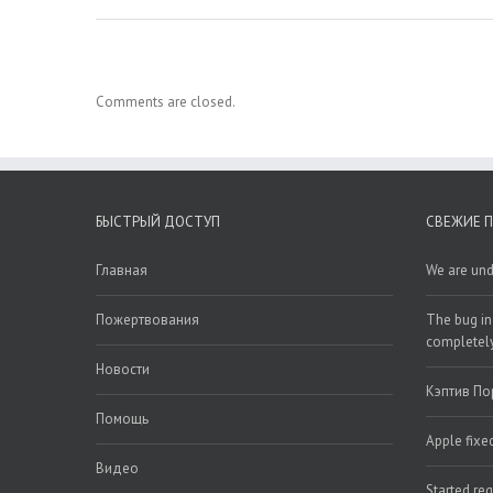
Comments are closed.
БЫСТРЫЙ ДОСТУП
СВЕЖИЕ 
Главная
We are und
Пожертвования
The bug in
completel
Новости
Кэптив По
Помощь
Apple fixe
Видео
Started re