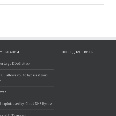
ПУБЛИКАЦИИ
ПОСЛЕДНИЕ ТВИТЫ
er large DDoS attack
 iOS allows you to bypass iCloud
y
ртал
d exploit used by iCloud DNS Bypass
gional DNS servers