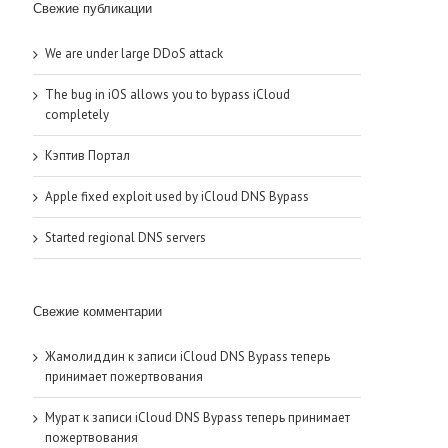
Свежие публикации
We are under large DDoS attack
The bug in iOS allows you to bypass iCloud
completely
Кэптив Портал
Apple fixed exploit used by iCloud DNS Bypass
Started regional DNS servers
Свежие комментарии
Жамолиддин
к записи
iCloud DNS Bypass теперь
принимает пожертвования
Мурат
к записи
iCloud DNS Bypass теперь принимает
пожертвования