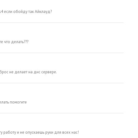
 s4 если обойду так Айклауд?
е что делать???
брос не делает на днс сервере.
елать помогите
у работу и не опускаешь руки для всех нас!