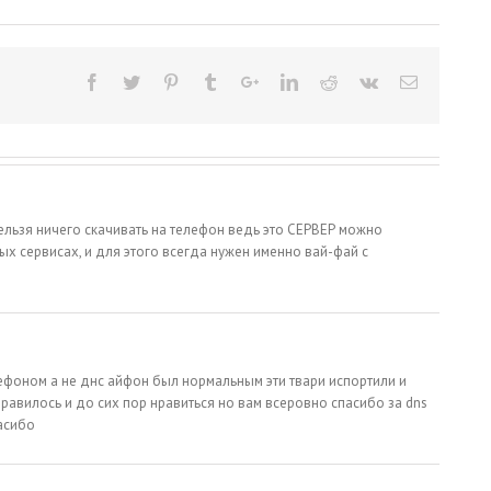
ельзя ничего скачивать на телефон ведь это СЕРВЕР можно
ых сервисах, и для этого всегда нужен именно вай-фай с
ефоном а не днс айфон был нормальным эти твари испортили и
равилось и до сих пор нравиться но вам всеровно спасибо за dns
асибо