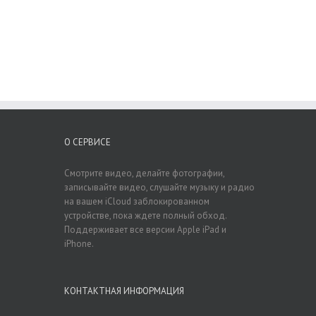
О СЕРВИСЕ
Смотрите видео, делайте фотографии,
записывайте видео, слушайте музыку и радио
на вашем iCloud заблокированном
устройстве, пока ждете полный обход.
Поддерживает все версии Apple iPad и
iPhone.
КОНТАКТНАЯ ИНФОРМАЦИЯ