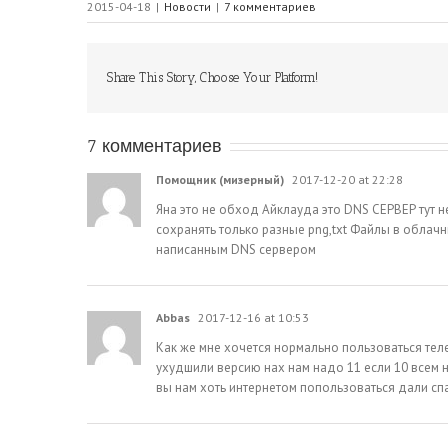
2015-04-18
|
Новости
|
7 комментариев
Share This Story, Choose Your Platform!
7 комментариев
Помощник (мизерный)
2017-12-20 at 22:28
Яна это не обход Айклауда это DNS СЕРВЕР тут н
сохранять только разные png,txt Файлы в облачн
написанным DNS сервером
Abbas
2017-12-16 at 10:53
Как же мне хочется нормально пользоваться тел
ухудшили версию нах нам надо 11 если 10 всем н
вы нам хоть интернетом попользоваться дали сп