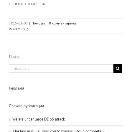
шаги как это сделать.
2015-02-03
|
Помощь
|
8 комментариев
Read More
Поиск
Реклама
Свежие публикации
We are under large DDoS attack
The bug in iOS allows you to bypass iCloud completely