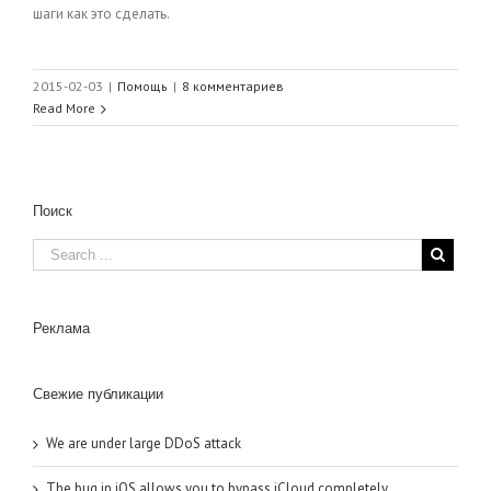
шаги как это сделать.
2015-02-03
|
Помощь
|
8 комментариев
Read More
Поиск
Реклама
Свежие публикации
We are under large DDoS attack
The bug in iOS allows you to bypass iCloud completely